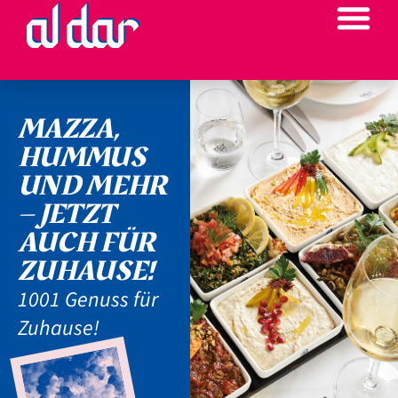
MAZZA,
HUMMUS
UND MEHR
– JETZT
AUCH FÜR
ZUHAUSE!
1001 Genuss für
Zuhause!